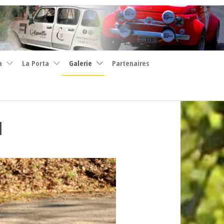
a
La Porta
Galerie
Partenaires
1