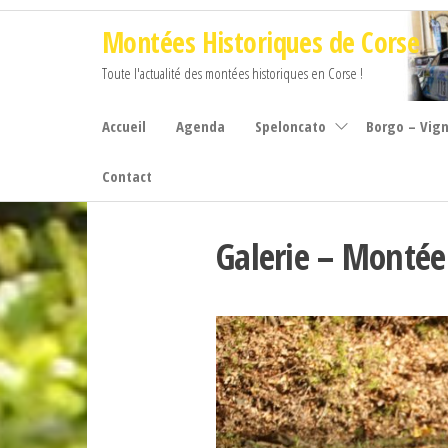
Aller
Montées Historiques de Corse
au
contenu
Toute l'actualité des montées historiques en Corse !
Accueil
Agenda
Speloncato
Borgo – Vig
Contact
Galerie – Montée