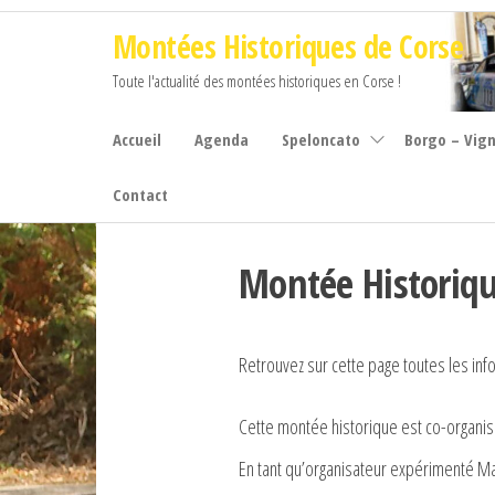
Aller
Montées Historiques de Corse
au
contenu
Toute l'actualité des montées historiques en Corse !
Accueil
Agenda
Speloncato
Borgo – Vig
Contact
Montée Historiqu
Retrouvez sur cette page toutes les inf
Cette montée historique est co-organi
En tant qu’organisateur expérimenté Ma