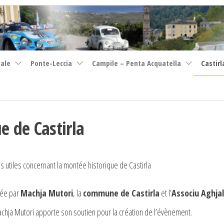
nale
Ponte-Leccia
Campile – Penta Acquatella
Castirl
e de Castirla
os utiles concernant la montée historique de Castirla
sée par
Machja Mutori
, la
commune de Castirla
et l’
Associu Aghjal
chja Mutori apporte son soutien pour la création de l’évènement.