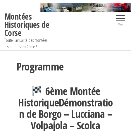
Aller
au
Montées
contenu
Historiques de
Menu
Corse
Toute l'actualité des montées
historiques en Corse !
Programme
6ème Montée
HistoriqueDémonstratio
n de Borgo – Lucciana –
Volpajola – Scolca